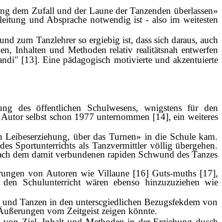
egung dem Zufall und der Laune der Tanzenden überlassen»
itung und Absprache notwendig ist - also im weitesten
 und zum Tanzlehrer so ergiebig ist,
dass sich daraus, auch
elen, Inhalten und
Methoden relativ realit
ä
tsnah entwerfen
ltandi" [13]. Eine pädagogisch motivierte und akzentuierte
ung des öffentlichen Schulwesens, wnigstens für den
 Autor selbst schon 1977 unternommen [14], ein weiteres
Fach Leibeserziehung, über das Turnen» in die Schule kam.
 des Sportunterrichts
als Tanzvermittler völlig übergehen.
nd nach dem damit verbundenen rapiden Schwund des Tanzes
hrungen von Autoren wie Villaune [16] Guts-muths [17],
r den Schulunterricht wären ebenso hinzuzuziehen wie
z und Tanzen in den unterscgiedlichen Bezugsfekdem von
 Äußerungen vom Zeitgeist zeigen könnte.
e von Ziel, Inhalt und Methoden in der Erziehung dusch