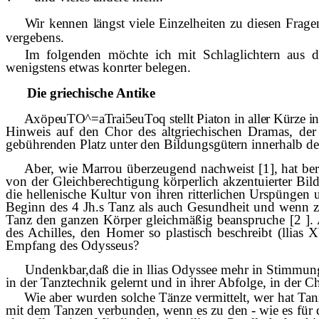
Wir kennen l
ä
ngst viele Einzelheiten zu diesen Fragen
vergebens.
Im folgenden möchte ich mit Schlaglichtern aus dr
wenigstens etwas konrter belegen.
Die griechische Antike
Ax
ö
peuTO^=aTrai5euToq stellt Piaton in aller K
ü
rze i
Hinweis auf den Chor des altgriechischen Dramas, der 
geb
ü
hrenden Platz unter den Bildungsg
ü
tern inner­
halb d
Aber, wie Marrou überzeugend nachweist [1], hat bere
von der Gleichberechtigung körperlich akzentuierter Bil
die hellenische Kultur von ihren rit­
terlichen Ursp
ü
ngen u
Beginn des 4 Jh.s Tanz als auch Gesundheit und wenn z
Tanz den ganzen Körper gleichmäßig beanspruche [2 ]. 
des Achilles, den Homer so plastisch beschreibt (llia
Empfang des Odysseus?
Undenkbar,daß die in llias Odyssee mehr in Stimmungs
in der Tanztechnik gelernt und in ihrer Abfolge, in der C
Wie aber wurden solche Tänze vermittelt, wer hat Tan
mit dem Tanzen verbunden, wenn es zu den - wie es für da