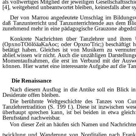
als vollwertiges Mitglied der jewei­ligen Gesellschaftssc
[4], weitgehend unbeantwortet bleiben, keinesfalls aber sy
Der von Marrou angedeutete Umschlag im Bildungsver
daß Tanzunterricht und Tanzunterrichtende aus dem Blic
zunehmend mehr in eine pädago­gische Grauzone abgedrä
Konkrete Nachrichten über Tanzlehrer und ihren U
(OpxnoTOölöäaKaAoc; oder Opxno'Tric;) beschäftigt h
betätigt haben. Gleiches ist von Musikern zu vermuten,
ablief.wissen wir nicht. Auch die unzähligen Darstellung
Momentaufnahmen, die erst im Verbund
mit der Auswer
können. Hier wartet eine inter­essante Aufgabe auf die 
Die Renaissance
Nach diesem Ausflug in die Antike soll ein Blick in
Desiderate offen bleiben.
Die berühmte Weltgeschichte des Tanzes von Curt 
Tanzlehrertradition (S. 199 f.). Diese ist inzwischen we
überhaupt sprechen kann, ist bei beiden in etwa gleic
Berufsstand nachweisbar.
Von dieser Zeit an häufen sich Namen und Nachrichte
twicklung und Wanderung von Norditalien nach Frank