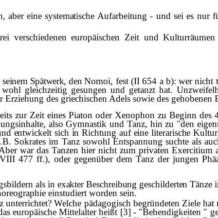
, aber eine systema­
tische Aufarbeitung - und sei es nur 
ei verschiedenen eu­ropäischen Zeit und Kulturräumen d
n seinem Sp
ä
twerk, den
Nomoi, fest (II 654 a b): wer nicht 
wohl gleichzeitig gesungen und getanzt hat. Unzweifelh
er Erziehung des griechischen Adels sowie des gehobenen 
its zur Zeit eines Piaton oder Xenophon zu Beginn des 4. 
dungsinhalte, also Gymnastik und Tanz, hin zu "den eigentl
nd entwickelt sich in Richtung auf eine literarische Kultu
.B. Sokrates im Tanz sowohl Entspannung suchte als auch
Aber war das Tanzen hier nicht zum privaten Exercitiu
s XVIII 477 ff.), oder gegenüber dem Tanz der jungen P
bildern als in ex­
akter Beschreibung geschilderten T
ä
nze 
horeographie einstudiert worden sein.
z unterrichtet? Welche pädagogisch begründeten Ziele hat
s europäische Mittelalter heißt [3] - "Behendigkeiten " ge