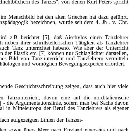
eschichtbüchern des Tanzes", von denen Kurt Peters spricht
m Menschbild bei den alten Griechen hat dazu geführt,
nzpädagogik be­zeichnen, wurde seit dem 4. Jh . v. Chr.
ird z.B berichtet [5], da
ß
Aischylos einen Tanzlehrer
 neben ihrer schriftstellerischen T
ä
tigkeit als
Tanzlehrer
uch Tanz unterrichtet haben
ö
. Wie
aber der Unterricht
der Plastik etc. [7] können nur Schlaglichter darstellen,
sches Bild
von Tanzunterricht und Tanzlehrern vermitteln
ch
ä
ologen und wom
ö
glich Bewegungsexperten erfordert.
hende Geschichtsschreibung zeigen, dass auch hier viele
Tanzunterricht, davon eine auf die norditalie­nische
[9] - die Argumentationslinie, sofern man bei Sachs davon
al in Mitteleuropa der
Beruf des Tanzlehrers als eigener
fach aufgezeigten Linien der Tanzen-
aten sowie
ü
bers Meer nach England einer­
seits und nach