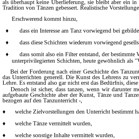
als
ü
berhaupt
keine Überlieferung, sie bleibt aber ein in
Tradition von Tänzen gebessert. Realistische Vorstellun
Erschwerend kommt hinzu,
♦
dass ein Interesse am Tanz vorwiegend bei gebild
♦
dass diese Schichten wiederum vorwiegend gesells
♦
dass somit also ein Filter entstand, der bestimmt
unterprivilegierten Schichten, heute gewöhnlich als "
Bei der Forderung nach einer Geschichte des Tanzunt
das Unterrichten generell. Die Kunst des Lehrens zu verm
Lehre. Es entstand also gar nicht erst das Bedürfnis, di
Denoch ist sicher, dass tanzen, wenn wir darunter 
aufgebaute Geschichte aber der Kunst, Tänze und Tanzen 
bezogen auf den Tanzunterricht -,
♦
welche Zielvorstellungen den Unterricht bestimmt h
♦
welche Tänze vermittelt wurden,
♦
welche sonstige Inhalte vermittelt wurden,