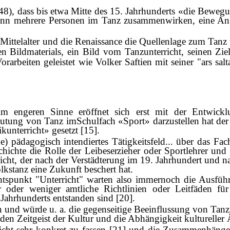
(S.48), dass bis etwa Mitte des 15. Jahrhunderts «die Bew
enn mehrere Personen im Tanz zusammenwirken, eine Anle
de Mittelalter und die Renaissance die Quellenlage zum Tanz
en Bildmaterials, ein Bild vom Tanzunterricht, seinen Zi
orarbeiten geleistet wie Volker Saftien mit seiner "ars sa
im engeren Sinne er
ö
ffnet
sich erst mit der Entwickl
utung von Tanz imSchulfach «Sport» darzustellen hat der
unterricht» gesetzt [15].
nne) pädagogisch inten­diertes Tätigkeitsfeld... über das 
chichte die Rolle der Leibeserzieher oder Sportlehrer und
erricht, der nach der Verstädterung im 19. Jahrhundert u
kstanz eine Zukunft beschert hat.
ichtspunkt "Unterricht" warten also immernoch die Ausfü
 oder weniger amtliche Richtlinien oder Leitfäden fü
Jahrhunderts entstanden sind [20].
n und w
ü
rde u. a. die
gegenseitige Beeinflussung von Tan
en Zeitgeist der Kultur und die Abhängigkeit kultureller
rricht sehr konkret zu fassen [21] und die Zusammenhäng