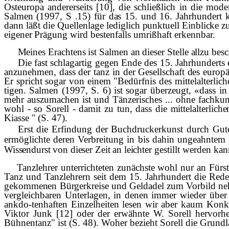
Osteuropa andererseits [10], die schließlich in die mo
Salmen (1997, S .15) f
ü
r das 15. und 16.
Jahrhundert 
dann läßt die Quellenlage
lediglich punktuell Einblicke z
eigener
Prägung wird bestenfalls umrißhaft erkennbar.
Meines Erachtens ist Salmen an dieser Stelle allzu bes
Die fast schlagartig gegen Ende des 15. Jahrhunderts
anzunehmen, dass der tanz in der Gesell­
schaft des europ
Er spricht sogar von einem "Bedürfnis des mittelalterlic
tigen. Salmen (1997, S. 6) ist sogar überzeugt, «dass in
mehr auszumachen ist und Tänzerisches ... ohne fachkun­d
wohl - so Sorell - damit zu tun, dass
die mittelalterli
Kiasse " (S. 47).
Erst die Erfindung der Buchdruckerkunst durch Gut
ermöglichte deren Verbreitung in bis dahin ungeahntem
Wissendurst von dieser Zeit an leichter
gestillt werden kan
Tanzlehrer unterrichteten zunächste wohl nur an Für
Tanz und Tanzlehrern seit dem 15. Jahrhundert die Rede 
gekommenen B
ü
rgerkreise und Geldadel zum Vorbild n
vergleichbaren Unter­lagen, in denen immer wieder über
ankdo-tenhaften Einzelheiten lesen wir aber kaum Konk
Viktor Junk [12] oder der erwähnte W. Sorell hervorhe
Bühnentanz" ist (S. 48). Woher bezieht Sorell die Grundla