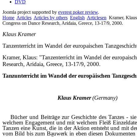
DVD
Joomla project supported by
everest poker review
.
Home
Articles
Articles by others
English
Articlesen
Kramer, Klaus:
Congress on Dance Research, Aridaia, Greece, 13-17/9, 2000.
Klaus Kramer
Tanzenterricht im Wandel der europaischen Tanzgeschich
Kramer, Klaus: "Tanzenterricht im Wandel der europaisch
Research,
Aridaia
,
Greece
, 13-17/9, 2000.
Tanzunterricht im Wandel der europ
ä
ischen
Tanzgesch
Klaus Kramer
(Germany)
Bücher und Beiträge zur Geschichte des Tanzes - sie 
welchem Engagement und mit welchem Fleiß Einzeldaten, 
Tanzen eine Kunst, die in der Aktion entsteht und mit d
vom Bild bis zum Bauwerk in
eben diesen Dokumenten f