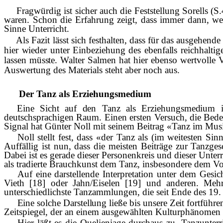
Fragwürdig ist sicher auch die Feststellung Sorells 
waren. Schon die Erfahrung zeigt, dass immer dann, w
Sinne Unterricht.
Als Fazit lässt sich festhalten, dass für das ausgehen
hier wieder unter Einbeziehung des ebenfalls reichhal­
tig
lassen m
ü
sste. Walter Salmen hat hier
ebenso wertvolle V
Auswertung des Materials steht aber noch aus.
Der Tanz als Erziehungsmedium
Eine Sicht auf den Tanz als Erziehungsmedium 
deutschsprachigen Raum. Einen ersten Versuch, die Bede
Signal hat Günter Noll mit seinem Beitrag «Tanz im Musik
Noll stellt fest, dass «der Tanz als (im weitesten Si
Auffällig ist nun, dass die meisten Beiträge zur Tanzge­
s
Dabei ist es gerade dieser Personenkreis und dieser Unt
als tradierte Brauchkunst dem Tanz, insbesondere dem Vol
Auf eine darstellende Interpretation unter dem Ges
Vieth [18] oder Jahn/Eiselen [19] und anderen. Mehr
unterschiedlichste Tanzammlungen, die seit Ende des 19. 
Eine solche Darstellung lie
ß
e bis unsere Zeit fortf
ü
hre
Zeitspiegel, der an einem ausgewählten Kulturphänomen d
Hier läßt es die Quelieniage durchaus zu, Tanzunte