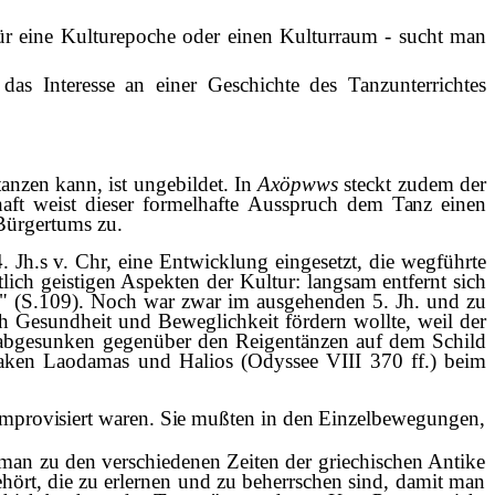
für eine Kulturepoche oder einen Kulturraum - sucht man
as Interesse an einer Geschichte des Tanzunterrichtes
tanzen kann, ist ungebildet. In
Ax
ö
pwws
steckt zudem der
aft weist dieser formelhafte
Ausspruch dem Tanz einen
Bürgertums zu.
Jh.s v. Chr, eine Entwicklung einge­setzt, die wegführte
ich geistigen Aspekten der Kultur: langsam entfernt sich
r"
(S.109). Noch war zwar im ausgehenden 5. Jh. und zu
 Gesundheit und Beweglichkeit fördern wollte, weil der
m abgesunken gegenüber den Reigentänzen auf dem Schild
häaken Laodamas und Halios (Odyssee VIII 370 ff.) beim
improvisiert waren. Sie mu
ß
ten in den
Einzelbewegungen,
 man zu den verschiedenen Zeiten der griechischen Antike
hört, die zu er­lernen und zu beherrschen sind, damit man