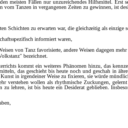
 den meisten Fällen nur unzurei­chendes Hilfsmittel. Erst s
gen vom Tanzen in vergangenen Zeiten zu gewinnen, ist de
eten Schichten zu
erwarten war, die gleichzeitig als einzige
chaftsspezifisch
informiert waren,
e Weisen von Tanz
favorisierte, andere Weisen dagegen mehr
Volkstanz" bezeichnet.
errichts kommt ein weiteres Phänomen hinzu, das kennzeic
itteln, das geschieht bis heute noch und geschah in älter
ese Kunst in irgendeiner Weise zu fixieren, sie würde münd
mehr verstehen wollen als rhythmische Zuckungen, gelern
zu lehren, ist bis heute ein Desiderat geblieben. Insbeson
aben,