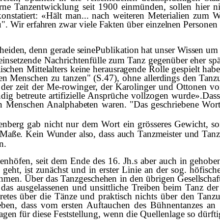
derne Tanzentwicklung seit 1900 einmünden, sollen hier 
konstatiert: «Hält man... nach weiteren Meterialien zum
u". Wir erfahren zwar viele Fakten
ü
ber einzelnen Personen
cheiden, denn ger­ade seinePublikation hat unser Wissen um 
 einsetzende Nachrichtenfülle zum Tanz gegenüber eher spä
ä
ischen Mittelalters keine herausragende Rolle gespielt hab
hen Menschen zu tanzen" (S.47), ohne al­
lerdings den Tanzu
 der zeit der Me-
rowinger, der Karolinger und Ottonen vo
ig betreute artifizielle Ansprüche vollzogen wurde».Dass 
chen Menschen Analphabeten waren. "Das geschriebene Wor
enberg gab nicht nur
dem Wort ein gr
ö
sseres Gewicht, so
Ma
ß
e. Kein Wunder also, dass auch Tanzmeister und Tanzb
n.
stenhöfen, seit dem Ende des 16. Jh.s aber auch in gehobe
geht, ist zunächst und in erster Linie an der sog. höfis
ehmen.
Ü
ber das Tanzgeschehen in den
ü
brigen Gesellschaft
 das ausgelassenen und unsittliche Treiben beim Tanz de
retes über die Tänze und praktisch nichts über den Tan
ben, dass vom ersten Auftauchen des Bühnentanzes an "d
gen für diese Feststellung, wenn die Quellenlage so dürftig