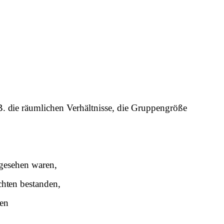
. die r
ä
umlichen
Verhältnisse, die Gruppengröße
ngesehen waren,
chten bestanden,
ben