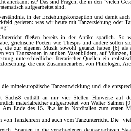
hicht anerkannt ist? Das sind Fragen, die in den "vielen G
stematisch aufgearbeitet sind.
ständnis, in der Erziehungskonzeption und damit auch i
kfeld gerieten: was wir heute mit Tanzerziehung oder Ta
ngt.
nterricht fließen bereits
in der Antike sp
ä
rlich. So w
abe, grichische Poeten
wie Thespis und andere sollen sich
 die zur ei­
genen Musik sowohl getanzt haben [6] als a
en von Tanzszenen in antiken Vasenbildern, auf Münzen, in 
tung unterschiedlicher literarischer Quellen ein realisti
Tanzforschung, die eine Zusammenarbeit von
Philologen, Ar
 die mitteleuropäische Tanzentwicklung und die entsprec
Sachs8 enthält an nur vier Stellen Hinweise auf den 
sentlich material­reicher aufgearbeitet von Walter Salmen 
h: Am Ende des 15. Jh.s ist in Norditalien zum ersten M
n von Tanzlehrern und auch vom Tanzunterricht. Die viel
reich, Spanien in die
verschiedenen deutssprachigen Sta