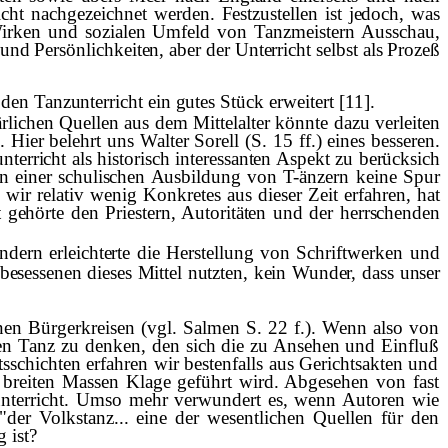
nicht nachgezeichnet
werden. Festzustellen ist jedoch, was
 Wirken und sozialen Umfeld von Tanzmeistern Ausschau,
 und Pers
ö
nlichkeiten, aber der Unterricht selbst als Proze
ß
den Tanzunterricht ein gutes St
ü
ck
erweitert [11].
rlichen Quellen aus dem Mittelalter könnte dazu verleiten
e.
Hier belehrt uns Walter Sorell (S. 15 ff.) eines besseren.
nterricht als historisch interessanten Aspekt zu ber
ü
cksich­
n einer schulischen Ausbildung von T-
änzern keine Spur
wir relativ wenig Konkretes aus dieser Zeit erfahren, hat
t geh
ö
rte den Priestern, Autorit
ä
ten und der herrschenden
ndern erleichterte die Herstellung von
Schriftwerken und
esessenen dieses Mittel nutzten, kein Wunder, dass unser
nen Bürgerkreisen (vgl. Salmen S. 22 f.). Wenn also von
chen Tanz zu denken,
den sich die zu Ansehen und Einflu
ß
ss­
chichten erfahren wir bestenfalls aus Gerichtsakten und
r breiten Massen Klage geführt wird. Abgesehen von fast
zunterricht. Umso mehr verwundert es, wenn Autoren wie
er Volkstanz... eine der we­sentlichen Quellen für den
 ist?