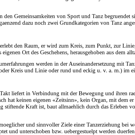
s in den Gemeinsamkeiten von Sport und Tanz begruendet si
 ergaenzend dazu noch zwei Grundkategorien von Tanz ange
erlebt den Raum, er wird zum Kreis, zum Punkt, zur Linie
als eigenen Ort des Geschehens, herausgehoben aus dem all
aumerfahrungen werden in der Auseinandersetzung mit Tanz
der Kreis und Linie oder rund und eckig u. v. a. m.) im eig
Takt liefert in Verbindung mit der Bewegung und ihren ra
ch hat keinen eigenen «Zeitsinn», kein Organ, mit dem er
iftende Kraft ist, baut allmaehlich durch das Erleben von
moeglicher und sinnvoller Ziele einer Tanzerziehung bei we
auptet und unterschoben bzw. uebergestuelpt werden duerfe