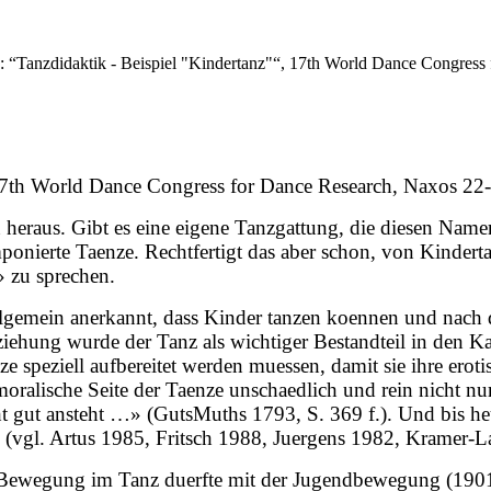
: “Tanzdidaktik - Beispiel "Kindertanz"“, 17th World Dance Congress
, 17th World Dance Congress for Dance Research, Naxos 2
raus. Gibt es eine eigene Tanzgattung, die diesen Namen v
mponierte Taenze. Rechtfertigt das aber schon, von Kindert
» zu sprechen.
allgemein anerkannt, dass Kinder tanzen koennen und nach
rziehung wurde der Tanz als wichtiger Bestandteil in de
ze speziell aufbereitet werden muessen, damit sie ihre ero
oralische Seite der Taenze unschaedlich und rein nicht nu
ht gut ansteht …» (GutsMuths 1793, S. 369 f.). Und bis h
 (vgl. Artus 1985, Fritsch 1988, Juergens 1982, Kramer-
Bewegung im Tanz duerfte mit der Jugendbewegung (1901