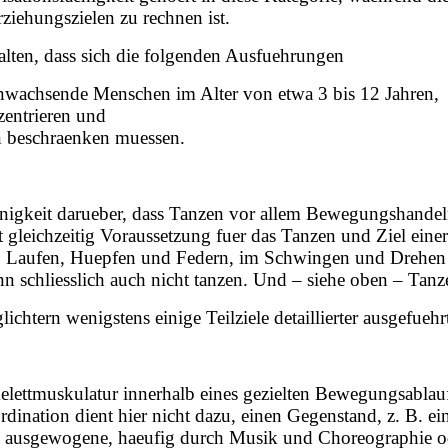
iehungszielen zu rechnen ist.
halten, dass sich die folgenden Ausfuehrungen
anwachsende Menschen im Alter von etwa 3 bis 12 Jahren,
zentrieren und
n beschraenken muessen.
Einigkeit darueber, dass Tanzen vor allem Bewegungshandeln
st gleichzeitig Voraussetzung fuer das Tanzen und Ziel ein
Laufen, Huepfen und Federn, im Schwingen und Drehen u.
n schliesslich auch nicht tanzen. Und – siehe oben – Tan
chtern wenigstens einige Teilziele detaillierter ausgefuehr
ttmuskulatur innerhalb eines gezielten Bewegungsablaufe
nation dient hier nicht dazu, einen Gegenstand, z. B. ei
) ausgewogene, haeufig durch Musik und Choreographie od