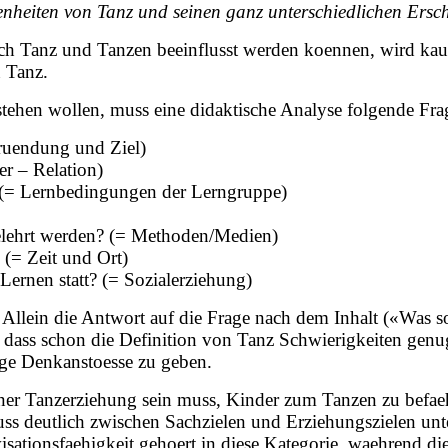
benheiten von Tanz und seinen ganz unterschiedlichen Ers
rch Tanz und Tanzen beeinflusst werden koennen, wird kau
n Tanz.
ehen wollen, muss eine didaktische Analyse folgende Frag
ruendung und Ziel)
er – Relation)
? (= Lernbedingungen der Lerngruppe)
gelehrt werden? (= Methoden/Medien)
(= Zeit und Ort)
Lernen statt? (= Sozialerziehung)
. Allein die Antwort auf die Frage nach dem Inhalt («Was so
 ja dass schon die Definition von Tanz Schwierigkeiten gen
ige Denkanstoesse zu geben.
einer Tanzerziehung sein muss, Kinder zum Tanzen zu befa
ss deutlich zwischen Sachzielen und Erziehungszielen unt
isationsfaehigkeit gehoert in diese Kategorie, waehrend d