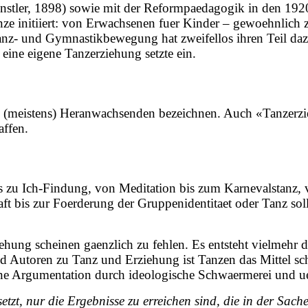
tler, 1898) sowie mit der Reformpaedagogik in den 1920e
enze initiiert: von Erwachsenen fuer Kinder – gewoehnlic
anz- und Gymnastikbewegung hat zweifellos ihren Teil daz
ine eigene Tanzerziehung setzte ein.
n (meistens) Heranwachsenden bezeichnen. Auch «Tanzerzie
affen.
s zu Ich-Findung, von Meditation bis zum Karnevalstanz, 
haft bis zur Foerderung der Gruppenidentitaet oder Tanz sol
iehung scheinen gaenzlich zu fehlen. Es entsteht vielmehr
 Autoren zu Tanz und Erziehung ist Tanzen das Mittel sc
rne Argumentation durch ideologische Schwaermerei und ue
etzt, nur die Ergebnisse zu erreichen sind, die in der Sach