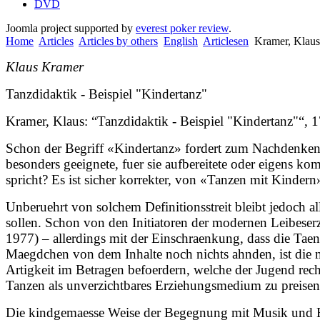
DVD
Joomla project supported by
everest poker review
.
Home
Articles
Articles by others
English
Articlesen
Kramer, Klaus
Klaus Kramer
Tanzdidaktik - Beispiel "Kindertanz"
Kramer, Klaus: “Tanzdidaktik - Beispiel "Kindertanz"“
Schon der Begriff «Kindertanz» fordert zum Nachdenken he
besonders geeignete, fuer sie aufbereitete oder eigens ko
spricht? Es ist sicher korrekter, von «Tanzen mit Kindern
Unberuehrt von solchem Definitionsstreit bleibt jedoch 
sollen. Schon von den Initiatoren der modernen Leibese
1977) – allerdings mit der Einschraenkung, dass die Taen
Maegdchen von dem Inhalte noch nichts ahnden, ist die m
Artigkeit im Betragen befoerdern, welche der Jugend rec
Tanzen als unverzichtbares Erziehungsmedium zu preisen
Die kindgemaesse Weise der Begegnung mit Musik und 