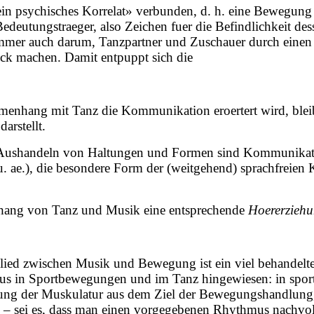
in psychisches Korrelat» verbunden, d. h. eine Bewegung e
Bedeutungstraeger, also Zeichen fuer die Befindlichkeit de
immer auch darum, Tanzpartner und Zuschauer durch einen
ck machen. Damit entpuppt sich die
nhang mit Tanz die Kommunikation eroertert wird, bleibt 
arstellt.
as Aushandeln von Haltungen und Formen sind Kommunika
u. ae.), die besondere Form der (weitgehend) sprachfreie
nhang von Tanz und Musik eine entsprechende
Hoererzieh
ed zwischen Musik und Bewegung ist ein viel behandeltes 
us in Sportbewegungen und im Tanz hingewiesen: in sport
g der Muskulatur aus dem Ziel der Bewegungshandlung, e
 sei es, dass man einen vorgegebenen Rhythmus nachvollz