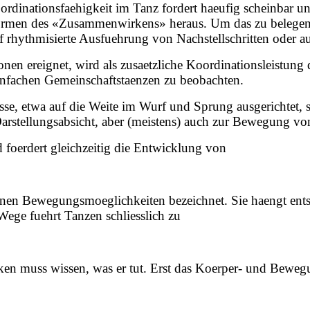
rdinationsfaehigkeit im Tanz fordert haeufig scheinbar un
Formen des «Zusammenwirkens» heraus. Um das zu belegen,
auf rhythmisierte Ausfuehrung von Nachstellschritten oder a
n ereignet, wird als zusaetzliche Koordinationsleistung
infachen Gemeinschaftstaenzen zu beobachten.
sse, etwa auf die Weite im Wurf und Sprung ausgerichtet, 
arstellungsabsicht, aber (meistens) auch zur Bewegung vo
foerdert gleichzeitig die Entwicklung von
einen Bewegungsmoeglichkeiten bezeichnet. Sie haengt e
ge fuehrt Tanzen schliesslich zu
cken muss wissen, was er tut. Erst das Koerper- und Bewe