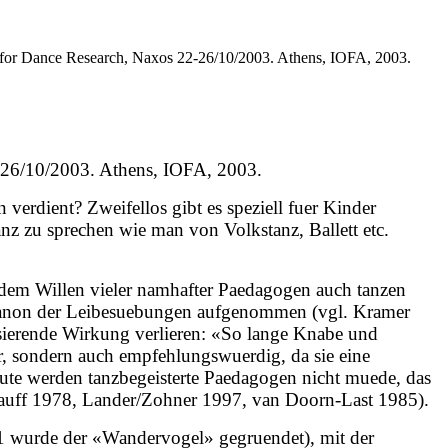
 for Dance Research, Naxos 22-26/10/2003. Athens, IOFA, 2003.
2-26/10/2003. Athens, IOFA, 2003.
erdient? Zweifellos gibt es speziell fuer Kinder
anz zu sprechen wie man von Volkstanz, Ballett etc.
 dem Willen vieler namhafter Paedagogen auch tanzen
n Kanon der Leibesuebungen aufgenommen (vgl. Kramer
tisierende Wirkung verlieren: «So lange Knabe und
r, sondern auch empfehlungswuerdig, da sie eine
eute werden tanzbegeisterte Paedagogen nicht muede, das
Lauff 1978, Lander/Zohner 1997, van Doorn-Last 1985).
 wurde der «Wandervogel» gegruendet), mit der