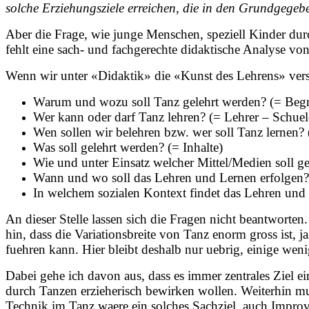
solche Erziehungsziele erreichen, die in den Grundgege
Aber die Frage, wie junge Menschen, speziell Kinder du
fehlt eine sach- und fachgerechte didaktische Analyse vo
Wenn wir unter «Didaktik» die «Kunst des Lehrens» verst
Warum und wozu soll Tanz gelehrt werden? (= Beg
Wer kann oder darf Tanz lehren? (= Lehrer – Schuel
Wen sollen wir belehren bzw. wer soll Tanz lernen
Was soll gelehrt werden? (= Inhalte)
Wie und unter Einsatz welcher Mittel/Medien soll 
Wann und wo soll das Lehren und Lernen erfolgen? 
In welchem sozialen Kontext findet das Lehren und 
An dieser Stelle lassen sich die Fragen nicht beantworten
hin, dass die Variationsbreite von Tanz enorm gross ist,
fuehren kann. Hier bleibt deshalb nur uebrig, einige wen
Dabei gehe ich davon aus, dass es immer zentrales Ziel 
durch Tanzen erzieherisch bewirken wollen. Weiterhin mu
Technik im Tanz waere ein solches Sachziel, auch Improv