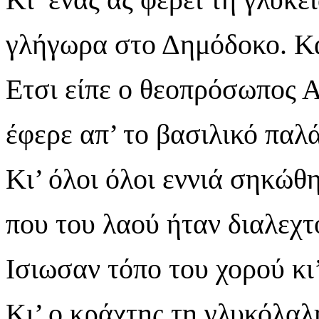
γλήγωρα στο Δημόδοκο. Κάπ
Ετσι είπε ο θεοπρόσωπος Α
έφερε απ’ το βασιλικό παλά
Κι’ όλοι όλοι εννιά σηκώθ
που του λαού ήταν διαλεχτ
Ισιωσαν τόπο του χορού κι’
Κι’ ο κράχτης τη γλυκόλαλ