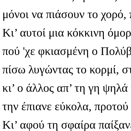
μόνοι να πιάσουν το χορό, 
Κι’ αυτοί μια κόκκινη όμο
πού 'χε φκιασμένη ο Πολύβο
πίσω λυγώντας το κορμί, σ
κι’ ο άλλος απ’ τη γη ψηλ
την έπιανε εύκολα, προτού
Κι’ αφού τη σφαίρα παίξαν